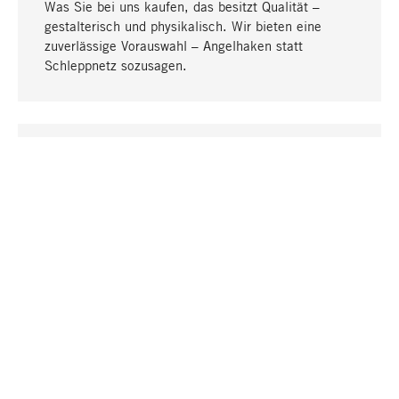
Was Sie bei uns kaufen, das besitzt Qualität –
gestalterisch und physikalisch. Wir bieten eine
zuverlässige Vorauswahl – Angelhaken statt
Schleppnetz sozusagen.
Nach oben
EINZIGARTIG
Viele Produkte in unserem Sortiment finden Sie nur
bei uns, darunter die M-Produkte – von MAGAZIN in
Zusammenarbeit mit Designern entwickelt und
selbst produziert.
GREIFBAR
In unseren Läden in Stuttgart, München, Köln und