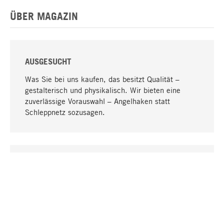
ÜBER MAGAZIN
AUSGESUCHT
Was Sie bei uns kaufen, das besitzt Qualität –
gestalterisch und physikalisch. Wir bieten eine
zuverlässige Vorauswahl – Angelhaken statt
Schleppnetz sozusagen.
Nach oben
EINZIGARTIG
Viele Produkte in unserem Sortiment finden Sie nur
bei uns, darunter die M-Produkte – von MAGAZIN in
Zusammenarbeit mit Designern entwickelt und
selbst produziert.