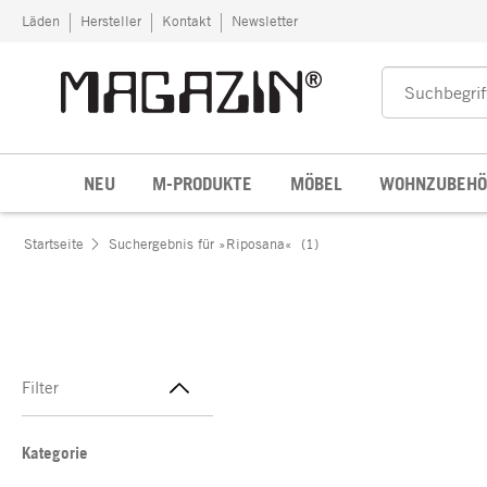
Zum Inhalt springen
Läden
Hersteller
Kontakt
Newsletter
NEU
M-PRODUKTE
MÖBEL
WOHNZUBEHÖ
Startseite
Suchergebnis für »Riposana«
(1)
Filter
Kategorie