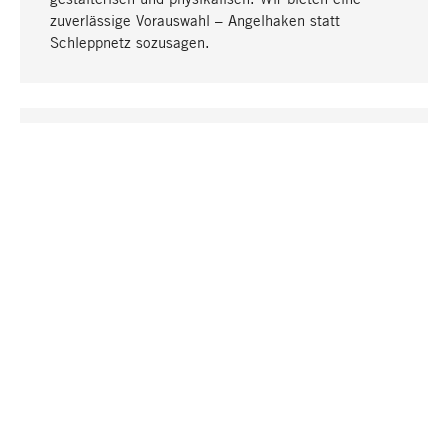
zuverlässige Vorauswahl – Angelhaken statt
Schleppnetz sozusagen.
Nach oben
EINZIGARTIG
Viele Produkte in unserem Sortiment finden Sie nur
bei uns, darunter die M-Produkte – von MAGAZIN in
Zusammenarbeit mit Designern entwickelt und
selbst produziert.
GREIFBAR
In unseren Läden in Stuttgart, München, Köln und
Bonn finden Sie eine große Auswahl an Produkten
sowie fach- und sachkundige Mitarbeiter.