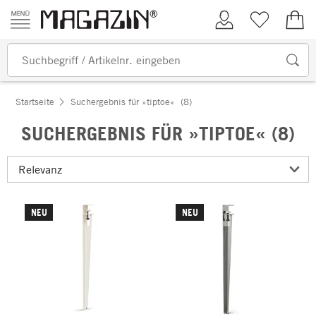
Zum Inhalt springen
Kundenkonto
Merkliste
0,00
Startseite
Suchergebnis für »tiptoe«
(8)
SUCHERGEBNIS FÜR »TIPTOE« (8)
NEU
NEU