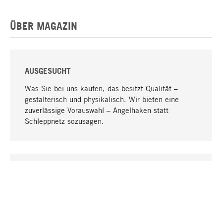
ÜBER MAGAZIN
AUSGESUCHT
Was Sie bei uns kaufen, das besitzt Qualität –
gestalterisch und physikalisch. Wir bieten eine
zuverlässige Vorauswahl – Angelhaken statt
Schleppnetz sozusagen.
Nach oben
EINZIGARTIG
Viele Produkte in unserem Sortiment finden Sie nur
bei uns, darunter die M-Produkte – von MAGAZIN in
Zusammenarbeit mit Designern entwickelt und