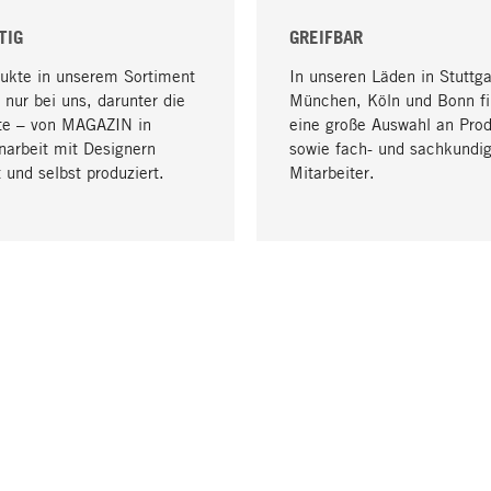
TIG
GREIFBAR
dukte in unserem Sortiment
In unseren Läden in Stuttga
 nur bei uns, darunter die
München, Köln und Bonn fi
te – von MAGAZIN in
eine große Auswahl an Pro
arbeit mit Designern
sowie fach- und sachkundi
 und selbst produziert.
Mitarbeiter.
LIEFERUNG & ZAHLUNG