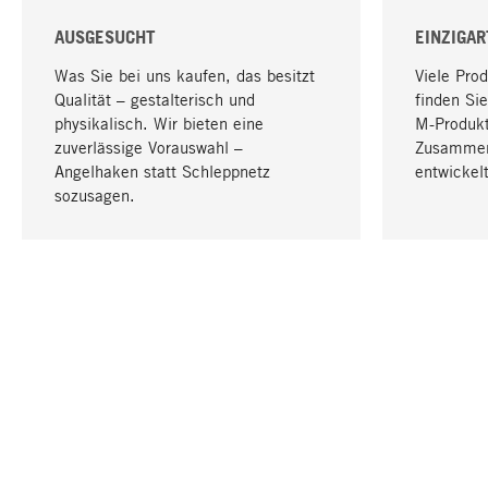
AUSGESUCHT
EINZIGAR
Was Sie bei uns kaufen, das besitzt
Viele Pro
Qualität – gestalterisch und
finden Sie
physikalisch. Wir bieten eine
M-Produk
zuverlässige Vorauswahl –
Zusammen
Angelhaken statt Schleppnetz
entwickelt
sozusagen.
IHRE SPRACHE
Deutsch
KONTAKT
SERVICE