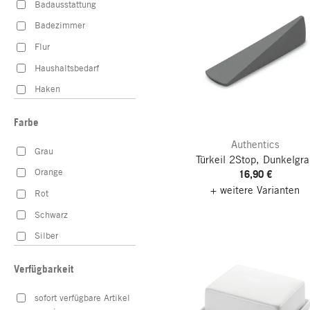
Badausstattung
Badezimmer
Flur
Haushaltsbedarf
Haken
Servieren
Farbe
Bekleidung
Authentics
Grau
Esszimmer
Türkeil 2Stop, Dunkelgra
Orange
16,90 €
+ weitere Varianten
Rot
Schwarz
Silber
Weiß
Verfügbarkeit
sofort verfügbare Artikel