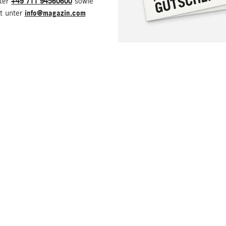
nter
+49 711 94560600
sowie
it unter
info@magazin.com