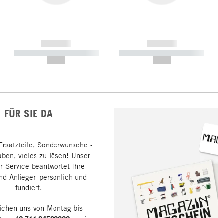
------------
------------
----------- ----------- -----------
----------- ----------- -----------
--,-- €
--,-- €
FÜR SIE DA
Ersatzteile, Sonderwünsche -
aben, vieles zu lösen! Unser
 Service beantwortet Ihre
nd Anliegen persönlich und
fundiert.
eichen uns von Montag bis