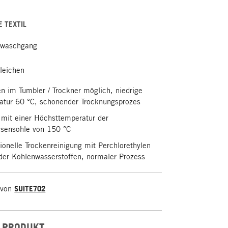
E TEXTIL
lwaschgang
leichen
n im Tumbler / Trockner möglich, niedrige
atur 60 °C, schonender Trocknungsprozes
 mit einer Höchsttemperatur der
isensohle von 150 °C
ionelle Trockenreinigung mit Perchlorethylen
oder Kohlenwasserstoffen, normaler Prozess
 von
SUITE702
 PRODUKT