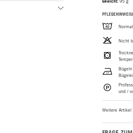
Gewicht:
95 g
PFLEGEHINWEIS
Norma
Nicht b
Trockne
Temper
Bügeln
Bügele
Profess
und / 
Weitere Artikel
FRAGE ZUM