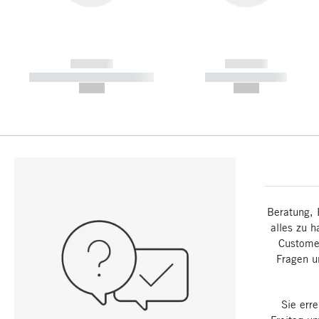
------------
------------
----------- ----------- -----------
----------- -----------
--,-- €
--,-- €
Beratung, 
alles zu h
Customer
Fragen u
Sie err