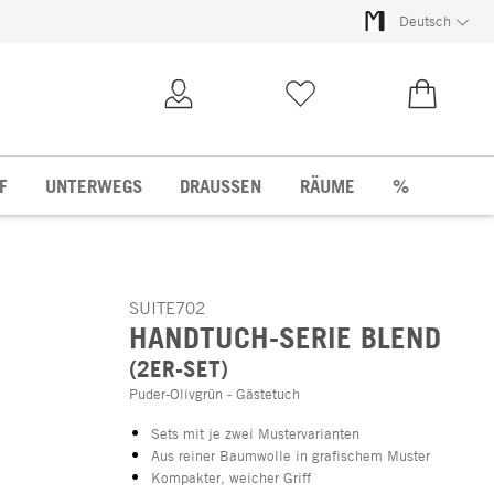
Deutsch
Kundenkonto
Merkliste
0,00 €
F
UNTERWEGS
DRAUSSEN
RÄUME
%
SUITE702
HANDTUCH-SERIE BLEND
(2ER-SET)
Puder-Olivgrün - Gästetuch
Sets mit je zwei Mustervarianten
Aus reiner Baumwolle in grafischem Muster
Kompakter, weicher Griff