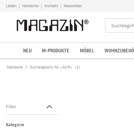
Zum Inhalt springen
Läden
Hersteller
Kontakt
Newsletter
NEU
M-PRODUKTE
MÖBEL
WOHNZUBEHÖ
Startseite
Suchergebnis für »SCIP«
(1)
Filter
Kategorie