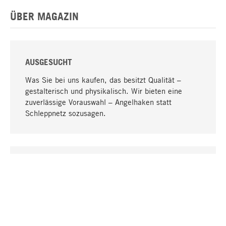
ÜBER MAGAZIN
AUSGESUCHT
Was Sie bei uns kaufen, das besitzt Qualität –
gestalterisch und physikalisch. Wir bieten eine
zuverlässige Vorauswahl – Angelhaken statt
Schleppnetz sozusagen.
Nach oben
EINZIGARTIG
Viele Produkte in unserem Sortiment finden Sie nur
bei uns, darunter die M-Produkte – von MAGAZIN in
Zusammenarbeit mit Designern entwickelt und
selbst produziert.