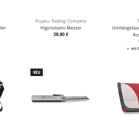
Kujaku Trading Company
ler
Higonokami-Messer
Umhängetas
39,90 €
Au
+ wei
NEU