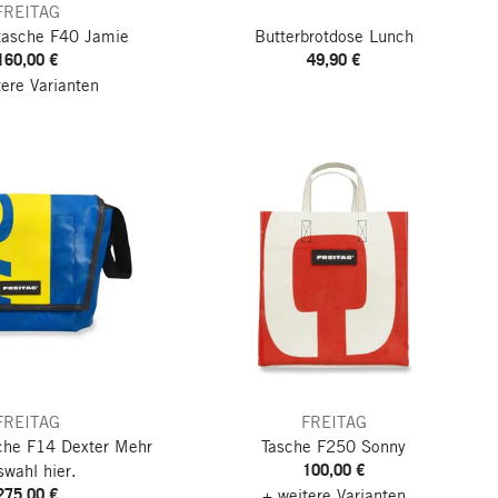
FREITAG
asche F40 Jamie
Butterbrotdose Lunch
160,00 €
49,90 €
tere Varianten
FREITAG
FREITAG
he F14 Dexter
Mehr
Tasche F250 Sonny
100,00 €
swahl hier.
275,00 €
+ weitere Varianten