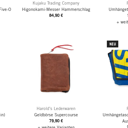
Kujaku Trading Company
Five-O
Higonokami-Messer Hammerschlag
Umhänget
84,90 €
+ wei
NEU
Harold’s Lederwaren
in)
Geldbörse Supercourse
Umhängetasc
79,90 €
Au
+ weitere Varianten