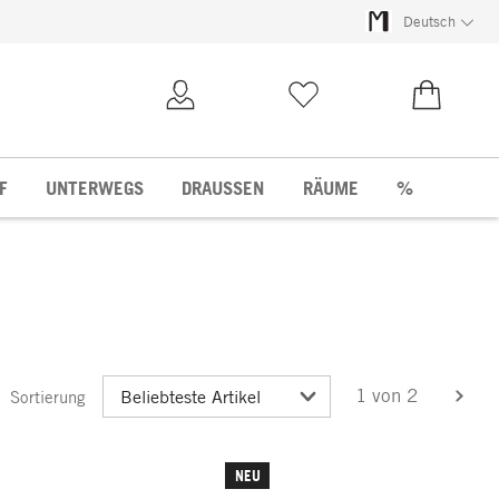
Deutsch
Kundenkonto
Merkliste
0,00 €
F
UNTERWEGS
DRAUSSEN
RÄUME
%
1 von 2
Sortierung
weit
NEU