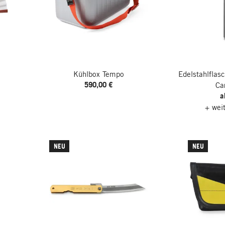
Kühlbox Tempo
Edelstahlflas
590,00 €
Ca
a
+ wei
NEU
NEU