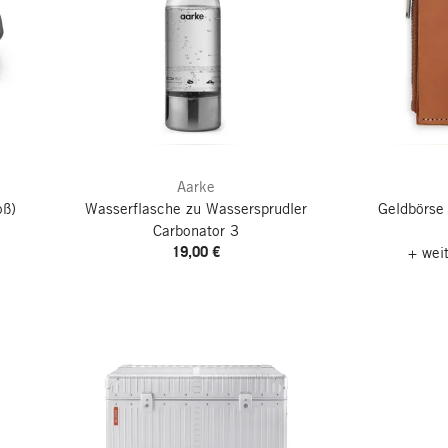
Aarke
oß)
Wasserflasche zu Wassersprudler
Geldbörse 
Carbonator 3
19,00 €
+ wei