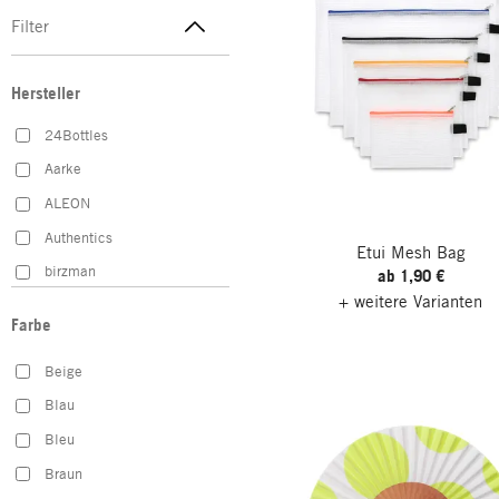
Filter
Hersteller
24Bottles
Aarke
ALEON
Authentics
Etui Mesh Bag
birzman
ab 1,90 €
+ weitere Varianten
Bookman
Farbe
Brooks England
Beige
FAHRER
Blau
FREITAG
Bleu
Glein
Braun
Hack Lederware