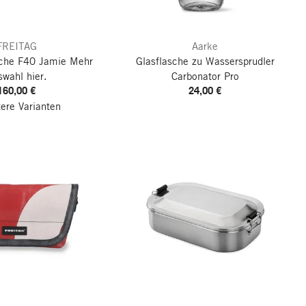
FREITAG
Aarke
che F40 Jamie
Mehr
Glasflasche zu Wassersprudler
swahl hier.
Carbonator Pro
160,00 €
24,00 €
tere Varianten