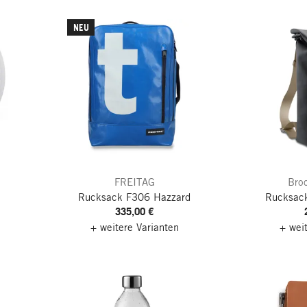
NEU
FREITAG
Bro
Rucksack F306 Hazzard
Rucksack
335,00 €
+ weitere Varianten
+ wei