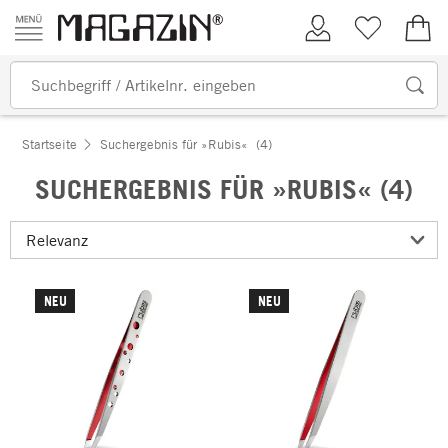
Zum Inhalt springen
Kundenkonto
Merkliste
0,00
Startseite
Suchergebnis für »Rubis«
(4)
SUCHERGEBNIS FÜR »RUBIS« (4)
NEU
NEU