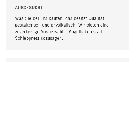
AUSGESUCHT
Was Sie bei uns kaufen, das besitzt Qualität –
gestalterisch und physikalisch. Wir bieten eine
zuverlässige Vorauswahl – Angelhaken statt
Schleppnetz sozusagen.
Nach oben
EINZIGARTIG
Viele Produkte in unserem Sortiment finden Sie nur
bei uns, darunter die M-Produkte – von MAGAZIN in
Zusammenarbeit mit Designern entwickelt und
selbst produziert.
GREIFBAR