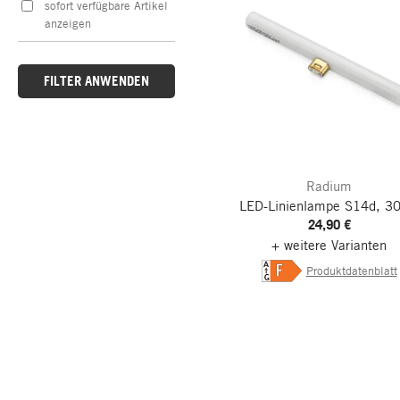
sofort verfügbare Artikel
anzeigen
FILTER ANWENDEN
Radium
LED-Linienlampe S14d, 3
24,90 €
+ weitere Varianten
A
F
Produktdatenblatt
G