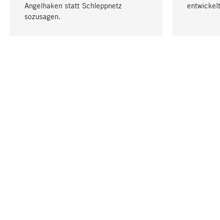
Angelhaken statt Schleppnetz
entwickelt
sozusagen.
IHRE SPRACHE
Deutsch
KONTAKT
SERVICE
Gutschei
Bestellung, Service & Beratung
Katalog
+49 711 94560600
Newslett
E-Mail-Kontakt:
info@magazin.com
Läden
Kontaktmöglichkeiten und Öffnungszeiten
Entsorgu