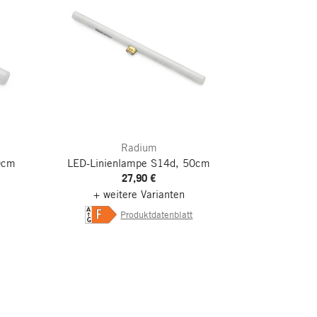
Radium
0cm
LED-Linienlampe S14d, 50cm
27,90 €
+ weitere Varianten
A
F
Produktdatenblatt
G