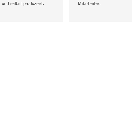
 und selbst produziert.
Mitarbeiter.
LIEFERUNG & ZAHLUNG
ne
Versandkosten
Lieferung
Rechnung
er
Bankeinzug
Vorkasse
ng Elektroaltgeräte