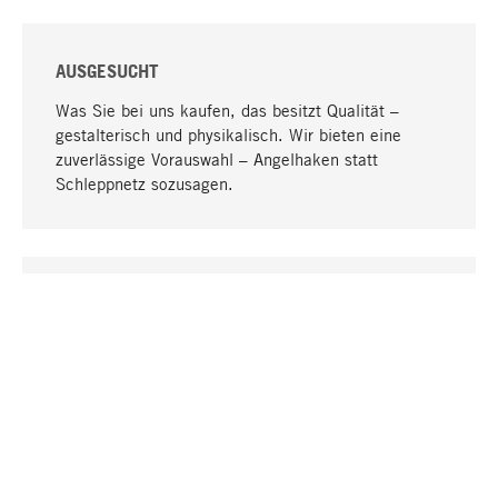
AUSGESUCHT
Was Sie bei uns kaufen, das besitzt Qualität –
gestalterisch und physikalisch. Wir bieten eine
zuverlässige Vorauswahl – Angelhaken statt
Schleppnetz sozusagen.
Nach oben
EINZIGARTIG
Viele Produkte in unserem Sortiment finden Sie nur
bei uns, darunter die M-Produkte – von MAGAZIN in
Zusammenarbeit mit Designern entwickelt und
selbst produziert.