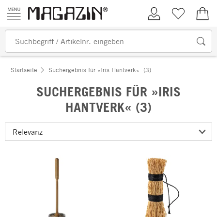
Zum Inhalt springen
Kundenkonto
Merkliste
0,00
Startseite
Suchergebnis für »Iris Hantverk«
(3)
SUCHERGEBNIS FÜR »IRIS
HANTVERK« (3)