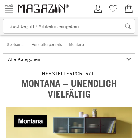
Zum Inhalt springen
Kundenkonto
Merkliste
0,00
Startseite
Herstellerporträts
Montana
HERSTELLERPORTRAIT
MONTANA – UNENDLICH
VIELFÄLTIG