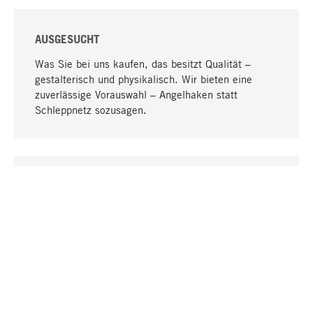
AUSGESUCHT
Was Sie bei uns kaufen, das besitzt Qualität –
gestalterisch und physikalisch. Wir bieten eine
zuverlässige Vorauswahl – Angelhaken statt
Schleppnetz sozusagen.
Nach oben
EINZIGARTIG
Viele Produkte in unserem Sortiment finden Sie nur
bei uns, darunter die M-Produkte – von MAGAZIN in
Zusammenarbeit mit Designern entwickelt und
selbst produziert.