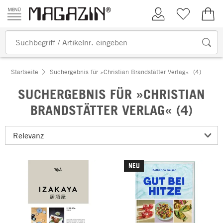
Zum Inhalt springen
Kundenkonto
Merkliste
0,00
Startseite
Suchergebnis für »Christian Brandstätter Verlag«
(4)
SUCHERGEBNIS FÜR »CHRISTIAN
BRANDSTÄTTER VERLAG« (4)
NEU