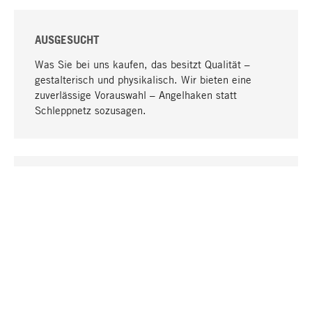
AUSGESUCHT
Was Sie bei uns kaufen, das besitzt Qualität –
gestalterisch und physikalisch. Wir bieten eine
zuverlässige Vorauswahl – Angelhaken statt
Schleppnetz sozusagen.
Nach oben
EINZIGARTIG
Viele Produkte in unserem Sortiment finden Sie nur
bei uns, darunter die M-Produkte – von MAGAZIN in
Zusammenarbeit mit Designern entwickelt und
selbst produziert.