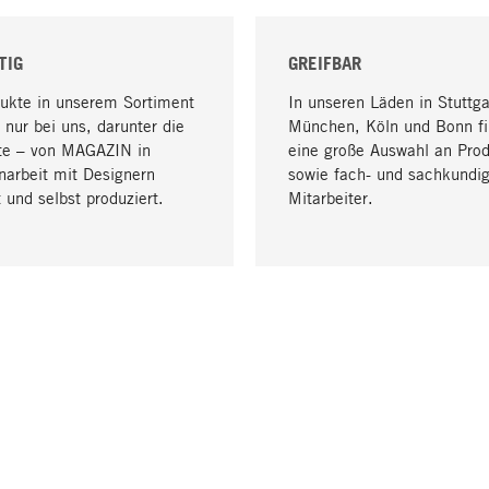
TIG
GREIFBAR
dukte in unserem Sortiment
In unseren Läden in Stuttga
 nur bei uns, darunter die
München, Köln und Bonn fi
te – von MAGAZIN in
eine große Auswahl an Pro
arbeit mit Designern
sowie fach- und sachkundi
 und selbst produziert.
Mitarbeiter.
LIEFERUNG & ZAHLUNG