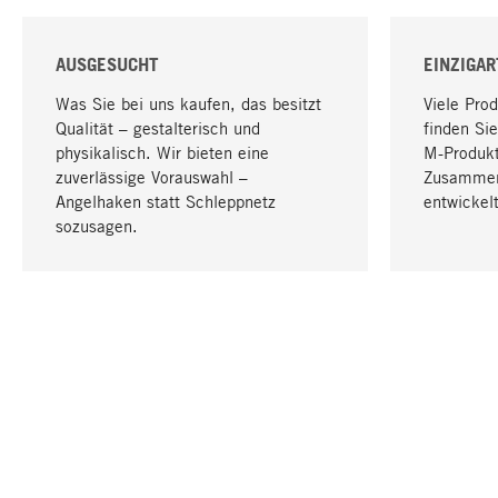
AUSGESUCHT
EINZIGAR
Was Sie bei uns kaufen, das besitzt
Viele Pro
Qualität – gestalterisch und
finden Sie
physikalisch. Wir bieten eine
M-Produk
zuverlässige Vorauswahl –
Zusammen
Angelhaken statt Schleppnetz
entwickelt
sozusagen.
IHRE SPRACHE
Deutsch
KONTAKT
SERVICE