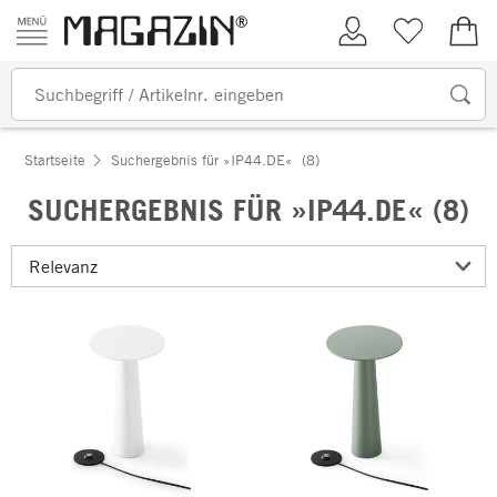
Zum Inhalt springen
Kundenkonto
Merkliste
0,00
Startseite
Suchergebnis für »IP44.DE«
(8)
SUCHERGEBNIS FÜR »IP44.DE« (8)