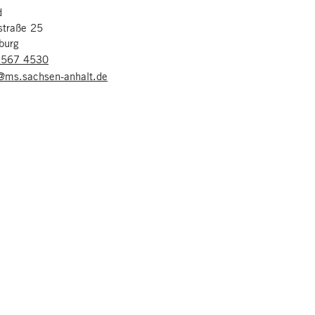
d
straße 25
burg
 567 4530
ms.sachsen-anhalt.de