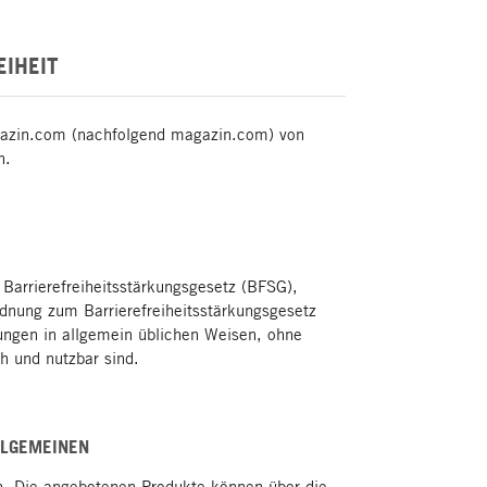
EIHEIT
agazin.com (nachfolgend magazin.com) von
n.
 Barrierefreiheitsstärkungsgesetz (BFSG),
dnung zum Barrierefreiheitsstärkungsgesetz
rungen in allgemein üblichen Weisen, ohne
h und nutzbar sind.
LLGEMEINEN
. Die angebotenen Produkte können über die