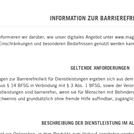
INFORMATION ZUR BARRIEREFR
nformieren wir darüber, wie unser digitales Angebot unter www.m
Einschränkungen und besonderen Bedürfnissen genutzt werden kan
GELTENDE ANFORDERUNGEN
gen zur Barrierefreiheit für Dienstleistungen ergeben sich aus dem
aus § 14 BFSG in Verbindung mit § 3 Abs. 1 BFSG, sowie der Veror
tleistungen sind barrierefrei, wenn sie für Menschen mit Behinde
hwernis und grundsätzlich ohne fremde Hilfe auffindbar, zugänglic
BESCHREIBUNG DER DIENSTLEISTUNG IM A
st ein Onlineshop, in dem Produkte zum Verkauf angeboten werden