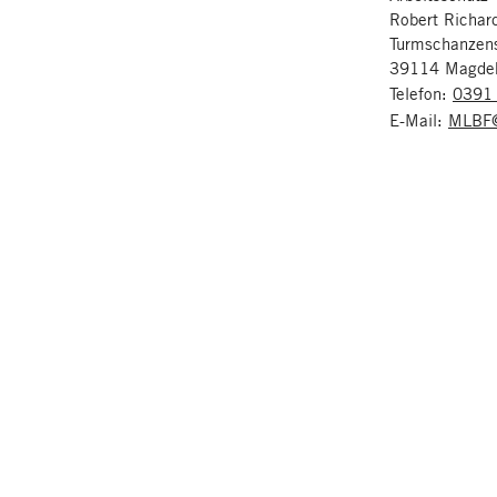
Robert Richar
Turmschanzen
39114 Magde
Telefon:
0391
E-Mail:
MLBF@