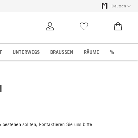
Deutsch
Kundenkonto
Merkliste
0,00 €
F
UNTERWEGS
DRAUSSEN
RÄUME
%
N
bestehen sollten, kontaktieren Sie uns bitte