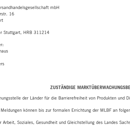
sandhandelsgesellschaft mbH
rstr. 16
rt
er Stuttgart, HRB 311214
r:
haus
ers
ZUSTÄNDIGE MARKTÜBERWACHUNGSB
ungsstelle der Länder für die Barrierefreiheit von Produkten und 
 Meldungen können bis zur formalen Errichtung der MLBF an folgen
r Arbeit, Soziales, Gesundheit und Gleichstellung des Landes Sach