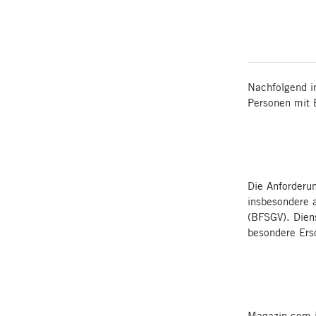
Nachfolgend i
Personen mit 
Die Anforderun
insbesondere 
(BFSGV). Diens
besondere Ersc
Magazin.com i