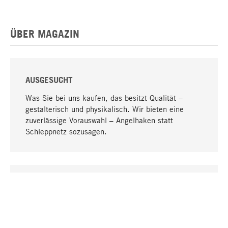
ÜBER MAGAZIN
AUSGESUCHT
Was Sie bei uns kaufen, das besitzt Qualität –
gestalterisch und physikalisch. Wir bieten eine
zuverlässige Vorauswahl – Angelhaken statt
Schleppnetz sozusagen.
Nach oben
EINZIGARTIG
Viele Produkte in unserem Sortiment finden Sie nur
bei uns, darunter die M-Produkte – von MAGAZIN in
Zusammenarbeit mit Designern entwickelt und