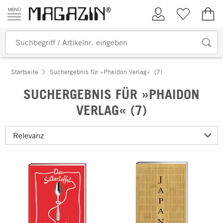
Zum Inhalt springen
Kundenkonto
Merkliste
0,00
Startseite
Suchergebnis für »Phaidon Verlag«
(7)
SUCHERGEBNIS FÜR »PHAIDON
VERLAG« (7)