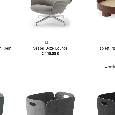
Muuto
n
Klein
Sessel Doze Lounge
Tablett P
2.445,00 €
+ wei