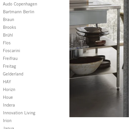
Audo Copenhagen
Bartmann Berlin
Braun
Brooks
Brühl
Flos
Foscarini
Freifrau
Freitag
Gelderland
HAY
Horizn
Houe
Indera
Innovation Living
muuto
Irion
Janua