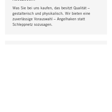
Was Sie bei uns kaufen, das besitzt Qualität –
gestalterisch und physikalisch. Wir bieten eine
zuverlässige Vorauswahl – Angelhaken statt
Schleppnetz sozusagen.
Nach oben
EINZIGARTIG
Viele Produkte in unserem Sortiment finden Sie nur
bei uns, darunter die M-Produkte – von MAGAZIN in
Zusammenarbeit mit Designern entwickelt und
selbst produziert.
GREIFBAR