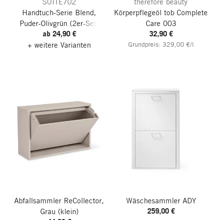
SUITE702
therefore beauty
Handtuch-Serie Blend,
Körperpflegeöl tob
Complete
Puder-Olivgrün
(2er-Set)
Care 003
ab 24,90 €
32,90 €
+ weitere Varianten
Grundpreis: 329,00 €/l
Abfallsammler ReCollector,
Wäschesammler ADY
259,00 €
Grau
(klein)