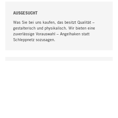
AUSGESUCHT
Was Sie bei uns kaufen, das besitzt Qualität –
gestalterisch und physikalisch. Wir bieten eine
zuverlässige Vorauswahl – Angelhaken statt
Schleppnetz sozusagen.
Nach oben
EINZIGARTIG
Viele Produkte in unserem Sortiment finden Sie nur
bei uns, darunter die M-Produkte – von MAGAZIN in
Zusammenarbeit mit Designern entwickelt und
selbst produziert.