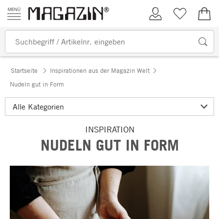
Zum Inhalt springen
Kundenkonto
Merkliste
0,00
Startseite
Inspirationen aus der Magazin Welt
Nudeln gut in Form
INSPIRATION
NUDELN GUT IN FORM