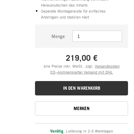
Herausrutschen des Inhalts
Separate Montageleiste für einfaches
Anbringen und stabilen Halt
Menge
219,00 €
alle Preise inkl. MwSt., zzgl.
Versandkosten
CO₂-kompensierter Versand mit DHL
IN DEN WARENKORB
MERKEN
Vorrätig
,
Lieferung in 2-3 Werktagen