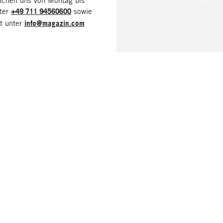
eichen uns von Montag bis
nter
+49 711 94560600
sowie
it unter
info@magazin.com