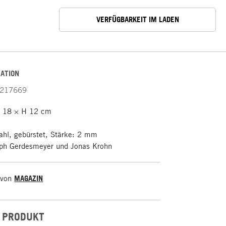
VERFÜGBARKEIT IM LADEN
ATION
217669
T 18 × H 12 cm
ahl, gebürstet, Stärke: 2 mm
ph Gerdesmeyer und Jonas Krohn
 von
MAGAZIN
 PRODUKT