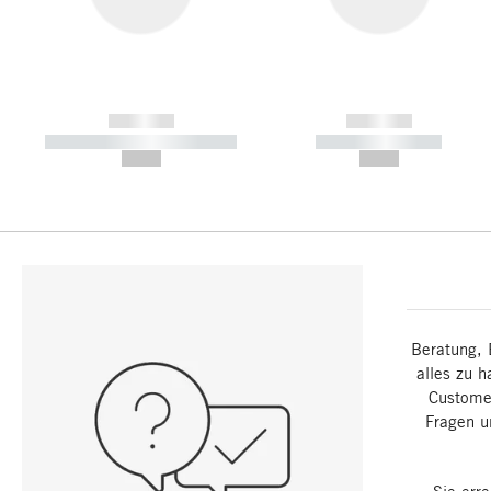
------------
------------
----------- ----------- -----------
----------- -----------
--,-- €
--,-- €
Beratung, 
alles zu h
Customer
Fragen u