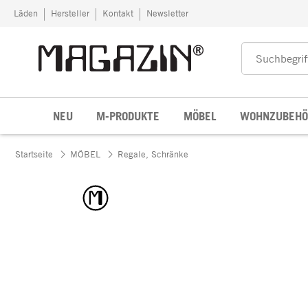
Zum Inhalt springen
Läden
Hersteller
Kontakt
Newsletter
NEU
M-PRODUKTE
MÖBEL
WOHNZUBEHÖ
Startseite
MÖBEL
Regale, Schränke