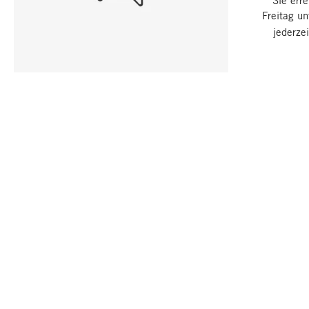
Sie err
Freitag u
jederze