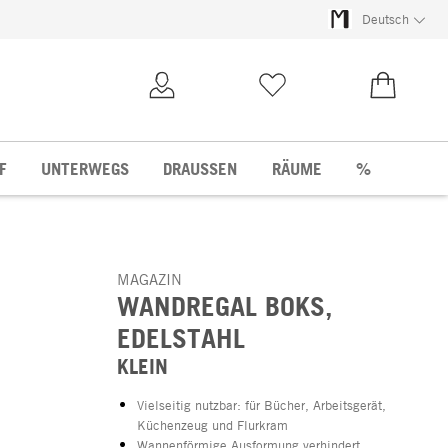
Deutsch
Kundenkonto
Merkliste
0,00 €
F
UNTERWEGS
DRAUSSEN
RÄUME
%
MAGAZIN
WANDREGAL BOKS,
EDELSTAHL
KLEIN
Vielseitig nutzbar: für Bücher, Arbeitsgerät,
Küchenzeug und Flurkram
Wannenförmige Ausformung verhindert