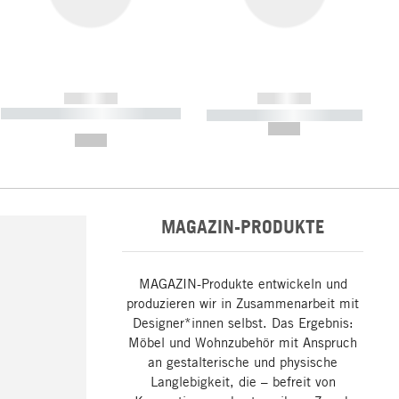
------------
------------
----------- ----------- ----------- ----
----------- ----------- -----------
-------
--,-- €
--,-- €
MAGAZIN-PRODUKTE
MAGAZIN-Produkte entwickeln und
produzieren wir in Zusammenarbeit mit
Designer*innen selbst. Das Ergebnis:
Möbel und Wohnzubehör mit Anspruch
an gestalterische und physische
Langlebigkeit, die – befreit von