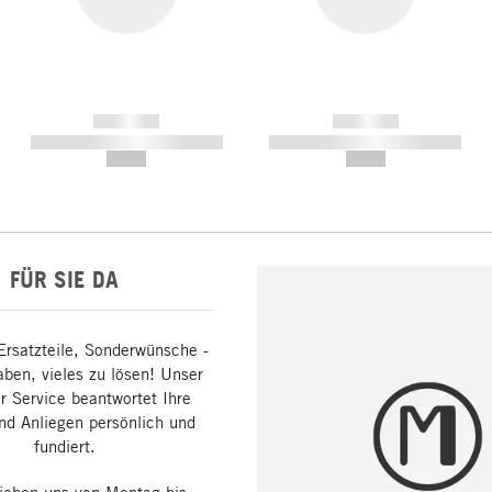
------------
------------
----------- ----------- -----------
----------- ----------- -----------
--,-- €
--,-- €
FÜR SIE DA
Ersatzteile, Sonderwünsche -
aben, vieles zu lösen! Unser
 Service beantwortet Ihre
nd Anliegen persönlich und
fundiert.