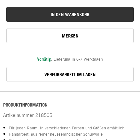
IN DEN WARENKORB
MERKEN
Vorrätig
,
Lieferung in 6-7 Werktagen
VERFÜGBARKEIT IM LADEN
PRODUKTINFORMATION
Artikelnummer
218505
Für jeden Raum: in verschiedenen Farben und Größen erhältlich
Handarbeit: aus reiner neuseeländischer Schurwolle