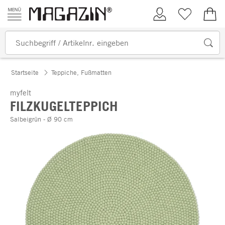
Zum Inhalt springen
Kundenkonto
Merkliste
0,00
Startseite
Teppiche, Fußmatten
myfelt
FILZKUGELTEPPICH
Salbeigrün - Ø 90 cm