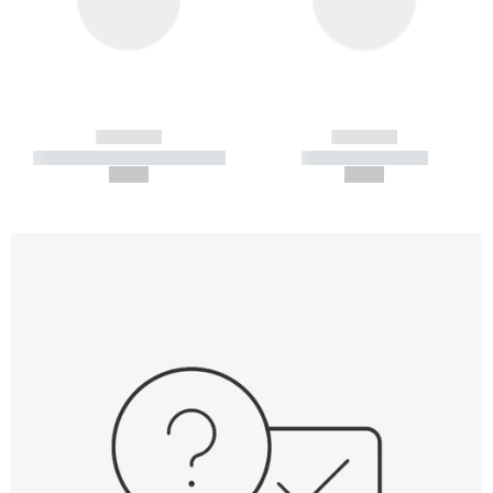
------------
------------
----------- ----------- -----------
----------- -----------
--,-- €
--,-- €