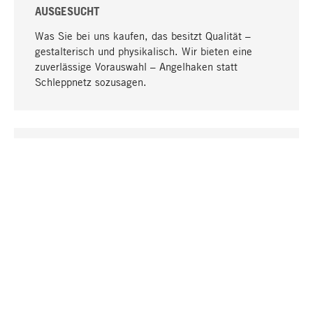
AUSGESUCHT
Was Sie bei uns kaufen, das besitzt Qualität –
gestalterisch und physikalisch. Wir bieten eine
zuverlässige Vorauswahl – Angelhaken statt
Schleppnetz sozusagen.
Nach oben
EINZIGARTIG
Viele Produkte in unserem Sortiment finden Sie nur
bei uns, darunter die M-Produkte – von MAGAZIN in
Zusammenarbeit mit Designern entwickelt und
selbst produziert.
GREIFBAR