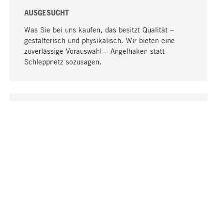
AUSGESUCHT
Was Sie bei uns kaufen, das besitzt Qualität –
gestalterisch und physikalisch. Wir bieten eine
zuverlässige Vorauswahl – Angelhaken statt
Schleppnetz sozusagen.
Nach oben
EINZIGARTIG
Viele Produkte in unserem Sortiment finden Sie nur
bei uns, darunter die M-Produkte – von MAGAZIN in
Zusammenarbeit mit Designern entwickelt und
selbst produziert.
GREIFBAR