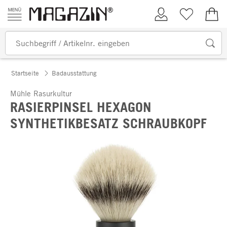
Zum Inhalt springen
Kundenkonto
Merkliste
0,00
Startseite
Badausstattung
Mühle Rasurkultur
RASIERPINSEL HEXAGON
SYNTHETIKBESATZ SCHRAUBKOPF