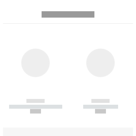
---------- --------------
------------
------------
----------- ----------- -----------
----------- -----------
--,-- €
--,-- €