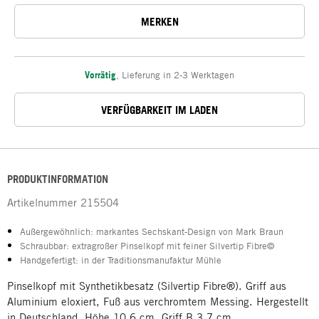
MERKEN
Vorrätig
,
Lieferung in 2-3 Werktagen
VERFÜGBARKEIT IM LADEN
PRODUKTINFORMATION
Artikelnummer
215504
Außergewöhnlich: markantes Sechskant-Design von Mark Braun
Schraubbar: extragroßer Pinselkopf mit feiner Silvertip Fibre©
Handgefertigt: in der Traditionsmanufaktur Mühle
Pinselkopf mit Synthetikbesatz (Silvertip Fibre®). Griff aus
Aluminium eloxiert, Fuß aus verchromtem Messing. Hergestellt
in Deutschland. Höhe 10,6 cm, Griff B 3,7 cm.