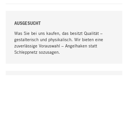
AUSGESUCHT
Was Sie bei uns kaufen, das besitzt Qualität –
gestalterisch und physikalisch. Wir bieten eine
zuverlässige Vorauswahl – Angelhaken statt
Schleppnetz sozusagen.
Nach oben
EINZIGARTIG
Viele Produkte in unserem Sortiment finden Sie nur
bei uns, darunter die M-Produkte – von MAGAZIN in
Zusammenarbeit mit Designern entwickelt und
selbst produziert.