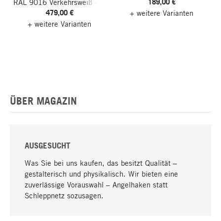
189,00 €
RAL 9016 Verkehrsweiß
4.0
479,00 €
- Rechteck
+ weitere Varianten
+ weitere Varianten
ÜBER MAGAZIN
AUSGESUCHT
Was Sie bei uns kaufen, das besitzt Qualität –
gestalterisch und physikalisch. Wir bieten eine
zuverlässige Vorauswahl – Angelhaken statt
Nach oben
Schleppnetz sozusagen.