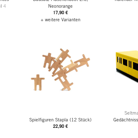
l 4
Neonorange
17,90 €
+ weitere Varianten
Seltma
u
Spielfiguren Stapla
(12 Stück)
Gedächtniss
22,90 €