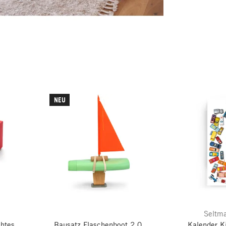
NEU
Seltma
chtes
Bausatz Flaschenboot 2.0,
Kalender K