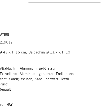
ATION
219012
Ø 43 × H 16 cm, Baldachin: Ø 13,7 × H 10
/Baldachin: Aluminium, gebürstet;
Extrudiertes Aluminium, gebürstet; Endkappen:
icht: Sandgusseisen; Kabel, schwarz: Textil
erung
Renault
 von
HAY