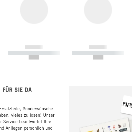
------------
------------
----------- ----------- -----------
----------- ----------- -----------
--,-- €
--,-- €
FÜR SIE DA
Ersatzteile, Sonderwünsche -
aben, vieles zu lösen! Unser
 Service beantwortet Ihre
nd Anliegen persönlich und