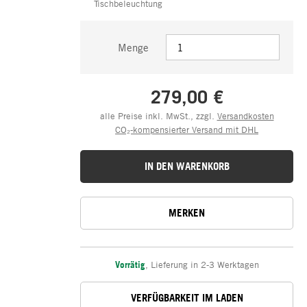
Tischbeleuchtung
Menge
279,00 €
alle Preise inkl. MwSt., zzgl.
Versandkosten
CO₂-kompensierter Versand mit DHL
IN DEN WARENKORB
MERKEN
Vorrätig
,
Lieferung in 2-3 Werktagen
VERFÜGBARKEIT IM LADEN