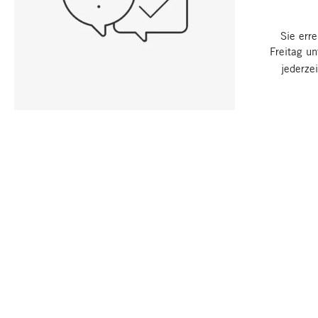
Sie err
Freitag u
jederze