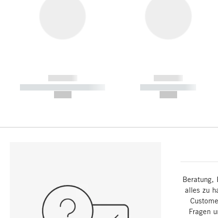
------------
------------
----------- ----------- -----------
----------- -----------
--,-- €
--,-- €
Beratung, 
alles zu h
Customer
Fragen u