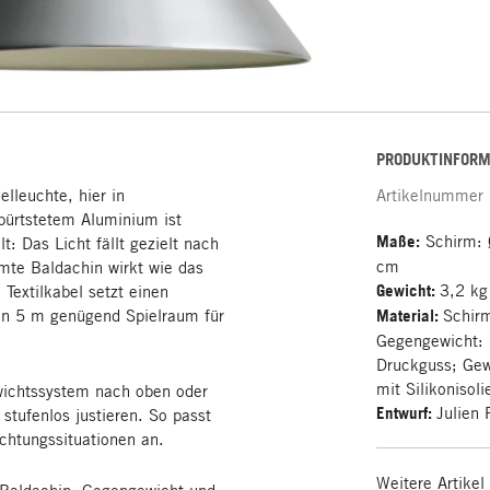
PRODUKTINFORM
lleuchte, hier in
Artikelnummer
ebürtstetem Aluminium ist
Maße:
Schirm: 
: Das Licht fällt gezielt nach
cm
mte Baldachin wirkt wie das
Gewicht:
3,2 kg
Textilkabel setzt einen
von 5 m genügend Spielraum für
Material:
Schirm
Gegengewicht: 
Druckguss; Gew
mit Silikonisoli
wichtssystem nach oben oder
Entwurf:
Julien 
stufenlos justieren. So passt
chtungssituationen an.
Weitere Artikel
 Baldachin, Gegengewicht und