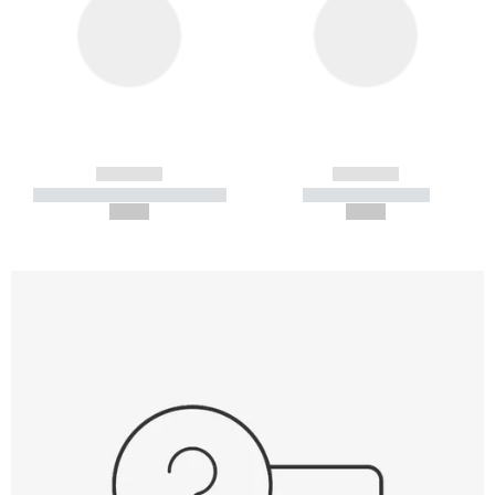
------------
------------
----------- ----------- -----------
----------- -----------
--,-- €
--,-- €