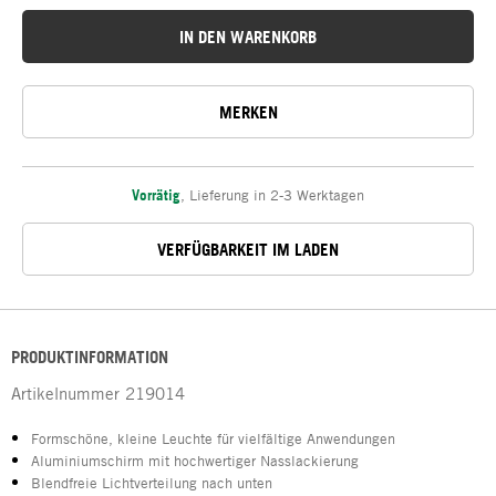
IN DEN WARENKORB
MERKEN
Vorrätig
,
Lieferung in 2-3 Werktagen
VERFÜGBARKEIT IM LADEN
PRODUKTINFORMATION
Artikelnummer
219014
Formschöne, kleine Leuchte für vielfältige Anwendungen
Aluminiumschirm mit hochwertiger Nasslackierung
Blendfreie Lichtverteilung nach unten