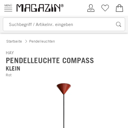
Zum Inhalt springen
Kundenkonto
Merkliste
0,00
Startseite
Pendelleuchten
HAY
PENDELLEUCHTE COMPASS
KLEIN
Rot