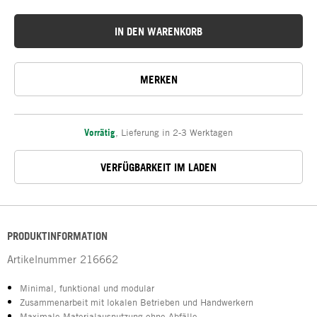
IN DEN WARENKORB
MERKEN
Vorrätig
,
Lieferung in 2-3 Werktagen
VERFÜGBARKEIT IM LADEN
PRODUKTINFORMATION
Artikelnummer
216662
Minimal, funktional und modular
Zusammenarbeit mit lokalen Betrieben und Handwerkern
Maximale Materialausnutzung ohne Abfälle