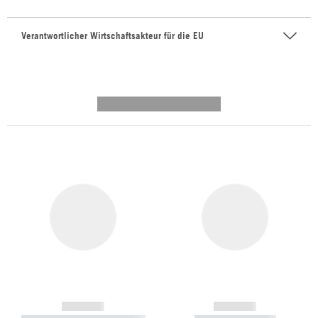
Verantwortlicher Wirtschaftsakteur für die EU
---------- --------------
------------
------------