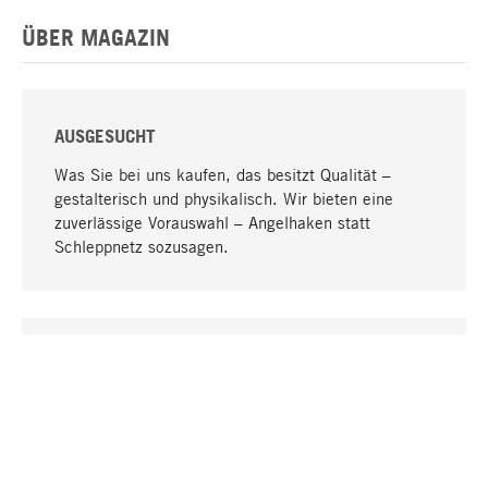
ÜBER MAGAZIN
AUSGESUCHT
Was Sie bei uns kaufen, das besitzt Qualität –
gestalterisch und physikalisch. Wir bieten eine
zuverlässige Vorauswahl – Angelhaken statt
Schleppnetz sozusagen.
Nach oben
EINZIGARTIG
Viele Produkte in unserem Sortiment finden Sie nur
bei uns, darunter die M-Produkte – von MAGAZIN in
Zusammenarbeit mit Designern entwickelt und
selbst produziert.