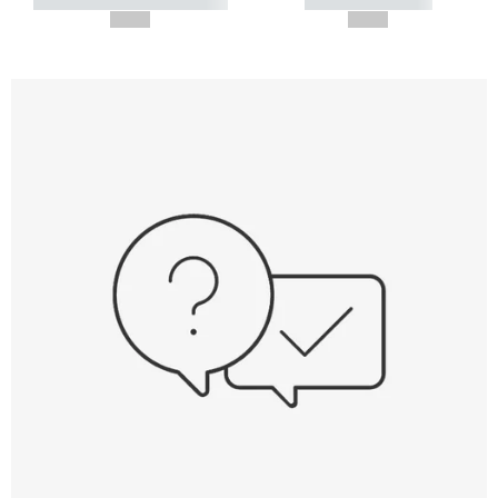
----------- ----------- -----------
----------- -----------
--,-- €
--,-- €