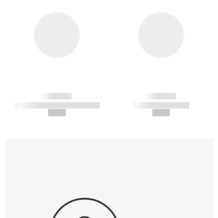
------------
------------
----------- ----------- -----------
----------- -----------
--,-- €
--,-- €