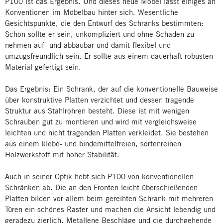
P100 ist das Ergebnis. Und dieses neue Möbel lässt einiges an
Konventionen im Möbelbau hinter sich. Wesentliche
Gesichtspunkte, die den Entwurf des Schranks bestimmten:
Schön sollte er sein, unkompliziert und ohne Schaden zu
nehmen auf- und abbaubar und damit flexibel und
umzugsfreundlich sein. Er sollte aus einem dauerhaft robusten
Material gefertigt sein.
Das Ergebnis: Ein Schrank, der auf die konventionelle Bauweise
über konstruktive Platten verzichtet und dessen tragende
Struktur aus Stahlrohren besteht. Diese ist mit wenigen
Schrauben gut zu montieren und wird mit vergleichsweise
leichten und nicht tragenden Platten verkleidet. Sie bestehen
aus einem klebe- und bindemittelfreien, sortenreinen
Holzwerkstoff mit hoher Stabilität.
Auch in seiner Optik hebt sich P100 von konventionellen
Schränken ab. Die an den Fronten leicht überschießenden
Platten bilden vor allem beim gereihten Schrank mit mehreren
Türen ein schönes Raster und machen die Ansicht lebendig und
geradezu zierlich. Metallene Beschläge und die durchgehende