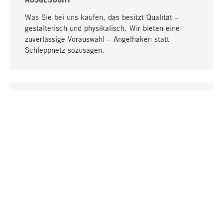
Was Sie bei uns kaufen, das besitzt Qualität –
gestalterisch und physikalisch. Wir bieten eine
zuverlässige Vorauswahl – Angelhaken statt
Schleppnetz sozusagen.
Nach oben
EINZIGARTIG
Viele Produkte in unserem Sortiment finden Sie nur
bei uns, darunter die M-Produkte – von MAGAZIN in
Zusammenarbeit mit Designern entwickelt und
selbst produziert.
GREIFBAR