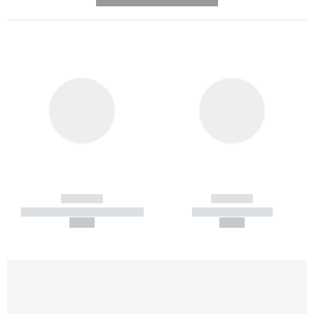
---------- --------------
------------
------------
----------- ----------- -----------
----------- -----------
--,-- €
--,-- €