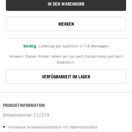
IN DEN WARENKORB
MERKEN
Vorrätig
,
Lieferung per Spedition in 7-8 Werktagen
Hinweis: Diesen Artikel liefern wir nur nach Deutschland und nach
Österreich.
VERFÜGBARKEIT IM LADEN
PRODUKTINFORMATION
Artikelnummer
211579
Innovative Schrankkonstruktion mit Stahlrohrstruktur