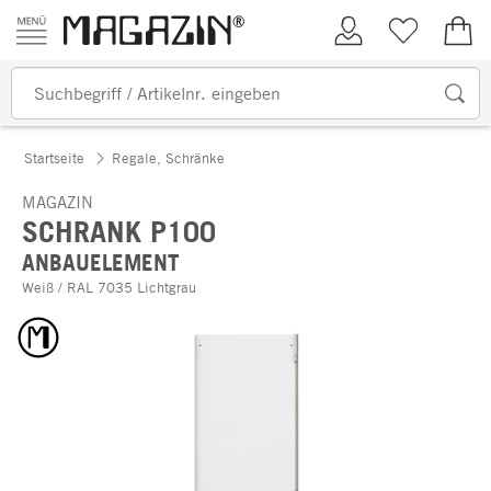
Zum Inhalt springen
Kundenkonto
Merkliste
0,00
Startseite
Regale, Schränke
MAGAZIN
SCHRANK P100
ANBAUELEMENT
Weiß / RAL 7035 Lichtgrau