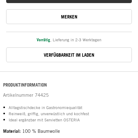
MERKEN
Vorrätig
,
Lieferung in 2-3 Werktagen
VERFÜGBARKEIT IM LADEN
PRODUKTINFORMATION
Artikelnummer
74425
Alltagstischdecke in Gastronomiequalität
Reinweiß, griffig, unverwüstlich und kochfest
Ideal ergänzbar mit Servietten OSTERIA
Material:
100 % Baumwolle