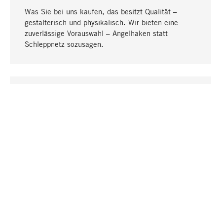
Was Sie bei uns kaufen, das besitzt Qualität –
gestalterisch und physikalisch. Wir bieten eine
zuverlässige Vorauswahl – Angelhaken statt
Schleppnetz sozusagen.
Nach oben
EINZIGARTIG
Viele Produkte in unserem Sortiment finden Sie nur
bei uns, darunter die M-Produkte – von MAGAZIN in
Zusammenarbeit mit Designern entwickelt und
selbst produziert.
GREIFBAR
In unseren Läden in Stuttgart, München, Köln und