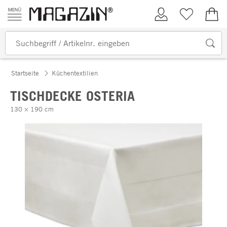
Zum Inhalt springen
Kundenkonto
Merkliste
0,00
Startseite
Küchentextilien
TISCHDECKE OSTERIA
130 × 190 cm