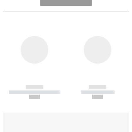
---------- --------------
------------
------------
----------- ----------- -----------
----------- -----------
--,-- €
--,-- €