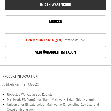
IN DEN WARENKORB
MERKEN
Lieferbar ab Ende August
,
Jetzt bestellbar
VERFÜGBARKEIT IM LADEN
PRODUKTINFORMATION
Artikelnummer
68020
Robustes Werkzeug aus Edelstahl
Mahlwerk Pfeffermühle: Stahl, Mahlwerk Salzmühle: Keramik
Universeller Einsatz beider Mahlwerke für sonstige Gewürze und
Gewürzmischungen