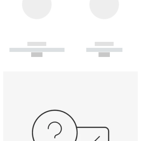
------------
------------
----------- ----------- -----------
----------- -----------
--,-- €
--,-- €