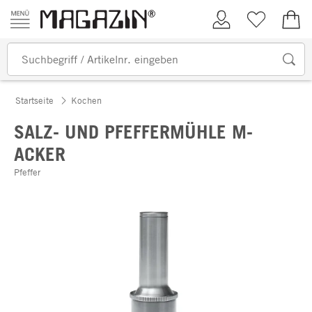
Zum Inhalt springen
Kundenkonto
Merkliste
0,00
Startseite
Kochen
SALZ- UND PFEFFERMÜHLE M-
ACKER
Pfeffer