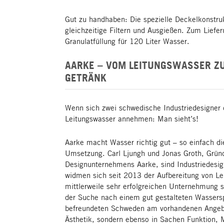
Gut zu handhaben: Die spezielle Deckelkonstru
gleichzeitige Filtern und Ausgießen. Zum Liefe
Granulatfüllung für 120 Liter Wasser.
AARKE – VOM LEITUNGSWASSER Z
GETRÄNK
Wenn sich zwei schwedische Industriedesigner 
Leitungswasser annehmen: Man sieht’s!
Aarke macht Wasser richtig gut – so einfach di
Umsetzung. Carl Ljungh und Jonas Groth, Grün
Designunternehmens Aarke, sind Industriedesig
widmen sich seit 2013 der Aufbereitung von L
mittlerweile sehr erfolgreichen Unternehmung s
der Suche nach einem gut gestalteten Wassersp
befreundeten Schweden am vorhandenen Angebo
Ästhetik, sondern ebenso in Sachen Funktion, M