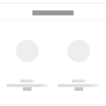
---------- --------------
------------
------------
----------- ----------- -----------
----------- ----------- -----------
--,-- €
--,-- €