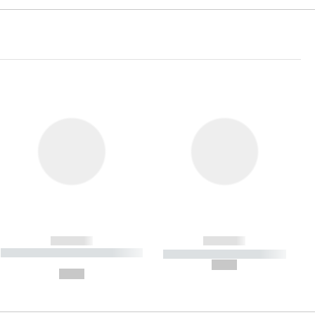
------------
------------
----------- ----------- ----------- ----
----------- ----------- -----------
-------
--,-- €
--,-- €