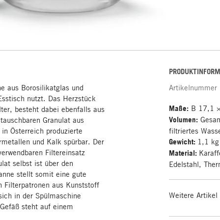
PRODUKTINFORM
e aus Borosilikatglas und
Artikelnummer
Esstisch nutzt. Das Herzstück
Maße:
B 17,1 ×
lter, besteht dabei ebenfalls aus
Volumen:
Gesamt
ustauschbaren Granulat aus
in Österreich produzierte
filtriertes Wass
rmetallen und Kalk spürbar. Der
Gewicht:
1,1 kg
verwendbaren Filtereinsatz
Material:
Karaff
lat selbst ist über den
Edelstahl, Ther
nne stellt somit eine gute
n Filterpatronen aus Kunststoff
Weitere Artikel
 sich in der Spülmaschine
 Gefäß steht auf einem