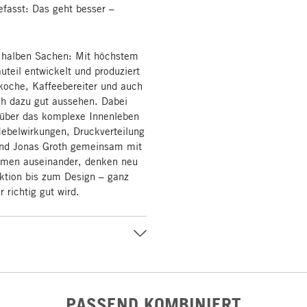
efasst: Das geht besser –
 halben Sachen: Mit höchstem
uteil entwickelt und produziert
-koche, Kaffeebereiter und auch
ch dazu gut aussehen. Dabei
g über das komplexe Innenleben
ebelwirkungen, Druckverteilung
 und Jonas Groth gemeinsam mit
ehmen auseinander, denken neu
nktion bis zum Design – ganz
 richtig gut wird.
PASSEND KOMBINIERT