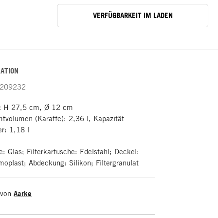
VERFÜGBARKEIT IM LADEN
ATION
209232
 H 27,5 cm, Ø 12 cm
volumen (Karaffe): 2,36 l, Kapazität
er: 1,18 l
e: Glas; Filterkartusche: Edelstahl; Deckel:
moplast; Abdeckung: Silikon; Filtergranulat
 von
Aarke