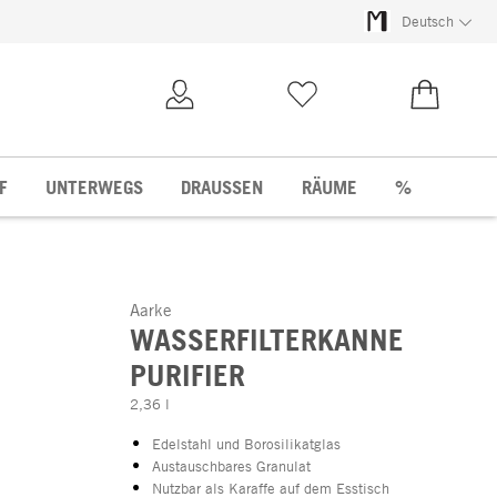
Deutsch
Kundenkonto
Merkliste
0,00 €
F
UNTERWEGS
DRAUSSEN
RÄUME
%
Aarke
WASSERFILTERKANNE
PURIFIER
2,36 l
Edelstahl und Borosilikatglas
Austauschbares Granulat
Nutzbar als Karaffe auf dem Esstisch