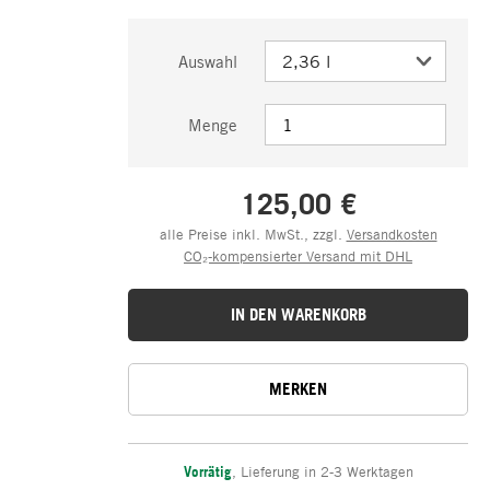
Auswahl
Menge
125,00 €
alle Preise inkl. MwSt., zzgl.
Versandkosten
CO₂-kompensierter Versand mit DHL
IN DEN WARENKORB
MERKEN
Vorrätig
,
Lieferung in 2-3 Werktagen