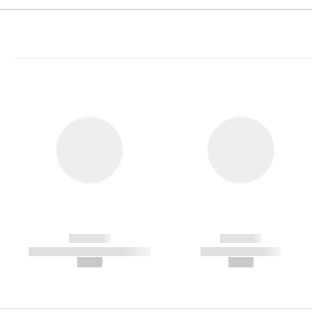
------------
------------
----------- ----------- -----------
----------- -----------
--,-- €
--,-- €