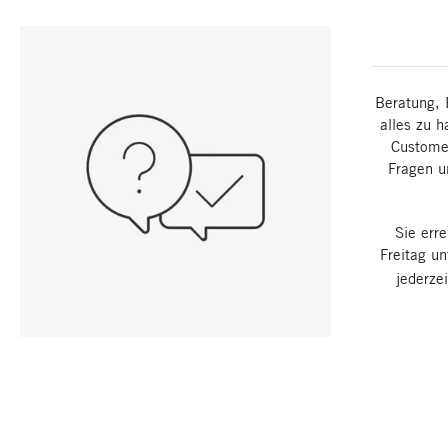
Beratung, 
alles zu h
Customer
Fragen u
Sie err
Freitag u
jederze