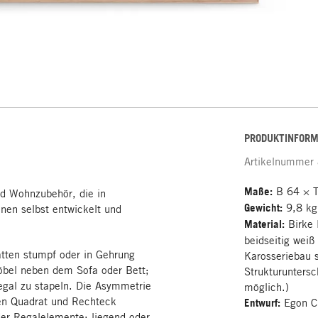
PRODUKTINFORM
Artikelnummer
Maße:
B 64 × T
d Wohnzubehör, die in
Gewicht:
9,8 kg
en selbst entwickelt und
Material:
Birke 
beidseitig wei
atten stumpf oder in Gehrung
Karosseriebau 
möbel neben dem Sofa oder Bett;
Strukturuntersc
egal zu stapeln. Die Asymmetrie
möglich.)
en Quadrat und Rechteck
Entwurf:
Egon C
der Regalelemente: liegend oder