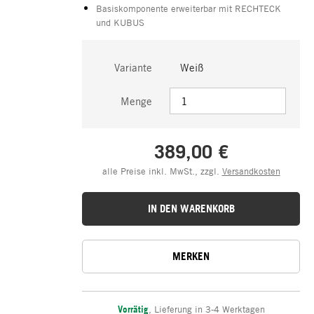
Basiskomponente erweiterbar mit RECHTECK
und KUBUS
Variante
Weiß
Menge
389,00 €
alle Preise inkl. MwSt., zzgl.
Versandkosten
IN DEN WARENKORB
MERKEN
Vorrätig
,
Lieferung in 3-4 Werktagen