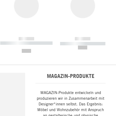
------------
------------
----------- ----------- ----------- ----
----------- ----------- -----------
-------
--,-- €
--,-- €
MAGAZIN-PRODUKTE
MAGAZIN-Produkte entwickeln und
produzieren wir in Zusammenarbeit mit
Designer*innen selbst. Das Ergebnis:
Möbel und Wohnzubehör mit Anspruch
an gestalterische und physische