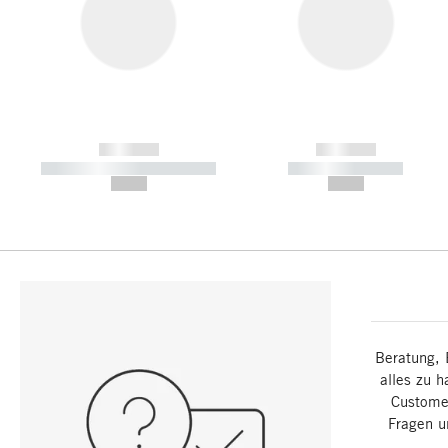
------------
------------
----------- ----------- -----------
----------- -----------
--,-- €
--,-- €
Beratung, 
alles zu h
Customer
Fragen u