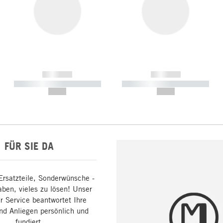
------------
------------
----------- ----------- -----------
----------- ----------- -----------
--,-- €
--,-- €
FÜR SIE DA
Ersatzteile, Sonderwünsche -
aben, vieles zu lösen! Unser
 Service beantwortet Ihre
nd Anliegen persönlich und
fundiert.