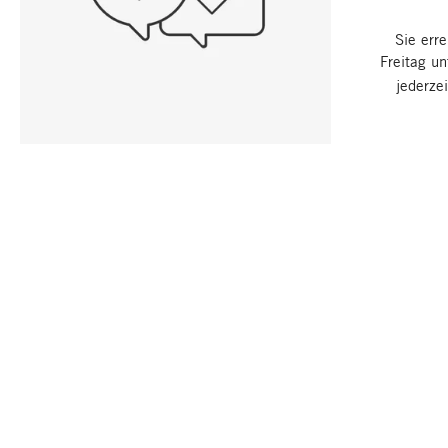
Sie err
Freitag u
jederze