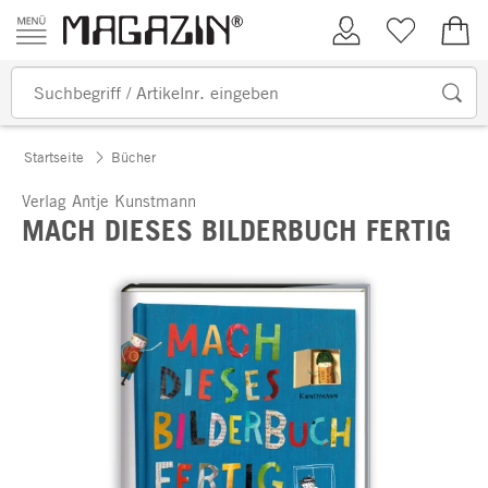
Zum Inhalt springen
Kundenkonto
Merkliste
0,00
Startseite
Bücher
Verlag Antje Kunstmann
MACH DIESES BILDERBUCH FERTIG