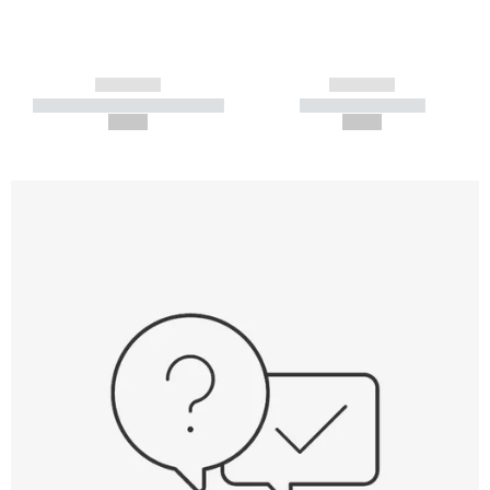
------------
------------
----------- ----------- -----------
----------- -----------
--,-- €
--,-- €