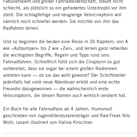
Fabuliertalent und großer Fahrradleidenschaft, staunt nicht
schlecht, als plötzlich so ein gefiedertes Urzeitreptil vor ihm
steht. Die schlagfertige und neugierige Velorciraptorin will
nämlich noch schneller werden: Sie möchte von ihm das
Radfahren lernen.
Und so beginnen die beiden eine Reise in 26 Kapiteln, von A
wie »Aufpumpen« bis Z wie »Ziel«, und lernen ganz nebenbei
die wichtigsten Begriffe, Regeln und Tipps rund ums
Fahrradfahren. Schließlich fühlt sich die Ciraptorin so gut
vorbereitet, dass sie sogar bei einem großen Radrennen
antreten kann — ob sie das wohl gewinnt? Der Schriftsteller
jedenfalls hat viele neue Abenteuer erlebt und eine echte
Freundin dazugewonnen — die wahrscheinlich erste
Velociraptorin, die diesen Namen auch wirklich verdient hat.
Ein Buch für alle Fahrradfans ab 4 Jahren. Humorvoll
geschrieben von Jugendliteraturpreisträger und Rad-Freak Nils
Mohl, rasant illustriert von Halina Kirschner.