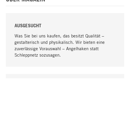
AUSGESUCHT
Was Sie bei uns kaufen, das besitzt Qualität –
gestalterisch und physikalisch. Wir bieten eine
zuverlässige Vorauswahl – Angelhaken statt
Schleppnetz sozusagen.
Nach oben
EINZIGARTIG
Viele Produkte in unserem Sortiment finden Sie nur
bei uns, darunter die M-Produkte – von MAGAZIN in
Zusammenarbeit mit Designern entwickelt und
selbst produziert.