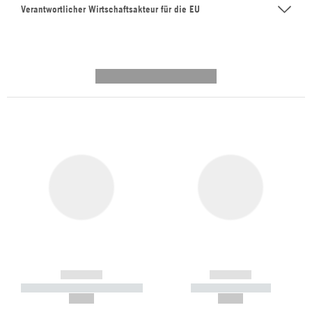
Verantwortlicher Wirtschaftsakteur für die EU
---------- --------------
------------
------------
----------- ----------- -----------
----------- -----------
--,-- €
--,-- €