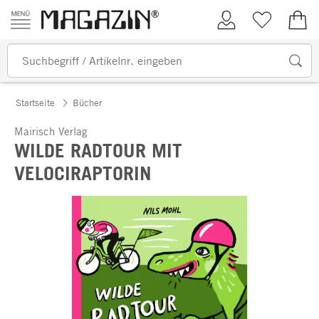
Zum Inhalt springen
Kundenkonto
Merkliste
0,00
Startseite
Bücher
Mairisch Verlag
WILDE RADTOUR MIT
VELOCIRAPTORIN