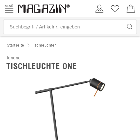
Zum Inhalt springen
Kundenkonto
Merkliste
0,00
Startseite
Tischleuchten
Tonone
TISCHLEUCHTE ONE