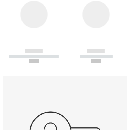
------------
------------
----------- ----------- -----------
----------- -----------
--,-- €
--,-- €