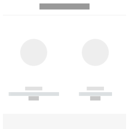
---------- --------------
------------
------------
----------- ----------- -----------
----------- -----------
--,-- €
--,-- €