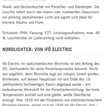
Wand- und Deckenleuchte mit Porzellan- und Glaskörper. Die
Leuchte liefert durch den klaren oder mattweißen Glasschirm
ein allseitig abstrahlendes Licht und eignet sich ideal für
kleinere Räume und Flure.
Schutzart: IP44, Fassung: E27. Leistungsaufnahme: max. 40
W. Leuchtmittel im Lieferumfang nicht enthalten.
NORDLICHTER: VON IFÖ ELECTRIC
Ifö Electric im südschwedischen Bromölla ist seit Anfang des
20. Jahrhunderts für seine Porzellanprodukte bekannt. Nicht
von ungefähr, denn Bromölla liegt am Ivösjön, einem großen
Binnensee, auf dessen Hauptinsel Ivö seit Ende des 19.
Jahrhunderts hochwertiges Kaolin abgebaut wurde – ein
bedeutsamer Werkstoff für die Porzellanherstellung, der hohe
Temperaturen aushält und eine glatte, weiße Oberfläche
erzeugt. Was 1919 mit der Produktion von elektrotechnischem
Porzellan begann, setzte sich ab 1934 als Ifö Electric fort –