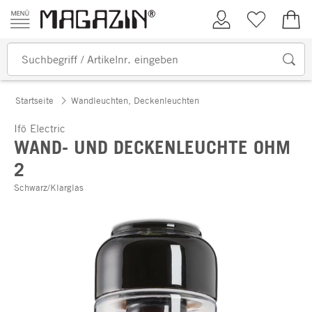
Zum Inhalt springen
Kundenkonto
Merkliste
0,00
Startseite
Wandleuchten, Deckenleuchten
Ifö Electric
WAND- UND DECKENLEUCHTE OHM
2
Schwarz/Klarglas