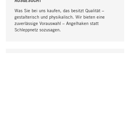
AUSGESUCHT
Was Sie bei uns kaufen, das besitzt Qualität –
gestalterisch und physikalisch. Wir bieten eine
zuverlässige Vorauswahl – Angelhaken statt
Schleppnetz sozusagen.
Nach oben
EINZIGARTIG
Viele Produkte in unserem Sortiment finden Sie nur
bei uns, darunter die M-Produkte – von MAGAZIN in
Zusammenarbeit mit Designern entwickelt und
selbst produziert.
GREIFBAR