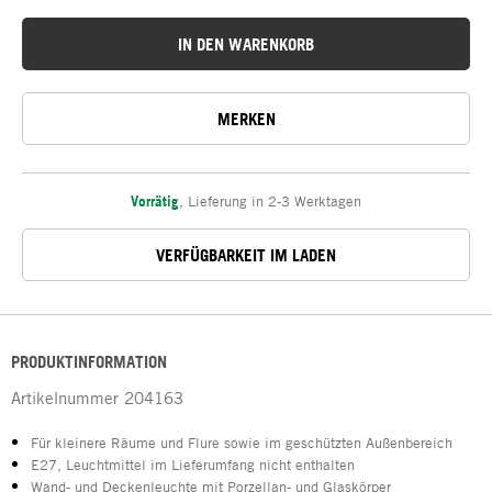
IN DEN WARENKORB
MERKEN
Vorrätig
,
Lieferung in 2-3 Werktagen
VERFÜGBARKEIT IM LADEN
PRODUKTINFORMATION
Artikelnummer
204163
Für kleinere Räume und Flure sowie im geschützten Außenbereich
E27, Leuchtmittel im Lieferumfang nicht enthalten
Wand- und Deckenleuchte mit Porzellan- und Glaskörper