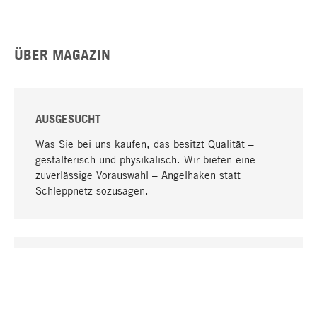
ÜBER MAGAZIN
AUSGESUCHT
Was Sie bei uns kaufen, das besitzt Qualität –
gestalterisch und physikalisch. Wir bieten eine
zuverlässige Vorauswahl – Angelhaken statt
Schleppnetz sozusagen.
Nach oben
EINZIGARTIG
Viele Produkte in unserem Sortiment finden Sie nur
bei uns, darunter die M-Produkte – von MAGAZIN in