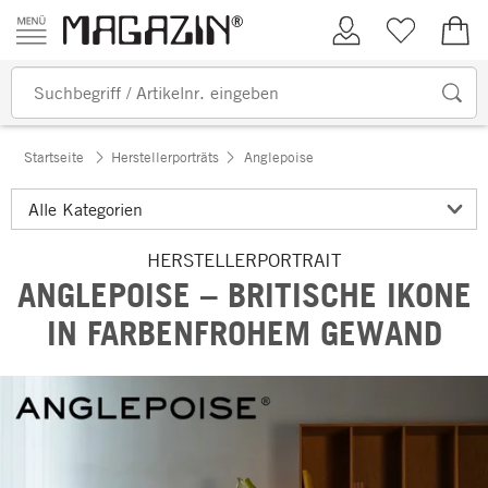
Zum Inhalt springen
Kundenkonto
Merkliste
0,00
Startseite
Herstellerporträts
Anglepoise
HERSTELLERPORTRAIT
ANGLEPOISE – BRITISCHE IKONE
IN FARBENFROHEM GEWAND