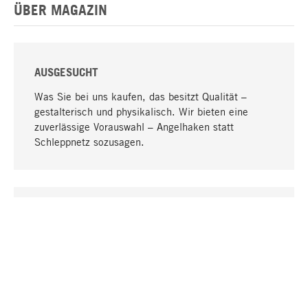
ÜBER MAGAZIN
AUSGESUCHT
Was Sie bei uns kaufen, das besitzt Qualität –
gestalterisch und physikalisch. Wir bieten eine
zuverlässige Vorauswahl – Angelhaken statt
Schleppnetz sozusagen.
Nach oben
EINZIGARTIG
Viele Produkte in unserem Sortiment finden Sie nur
bei uns, darunter die M-Produkte – von MAGAZIN in
Zusammenarbeit mit Designern entwickelt und
selbst produziert.