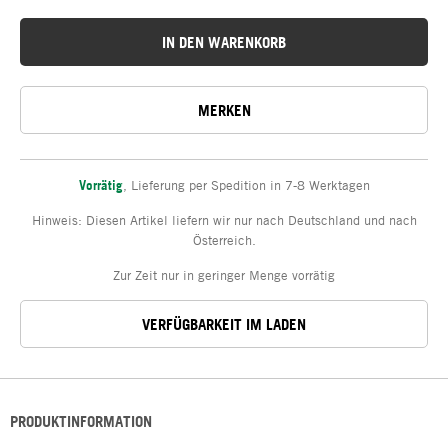
IN DEN WARENKORB
MERKEN
Vorrätig
,
Lieferung per Spedition in 7-8 Werktagen
Hinweis: Diesen Artikel liefern wir nur nach Deutschland und nach
Österreich.
Zur Zeit nur in geringer Menge vorrätig
VERFÜGBARKEIT IM LADEN
PRODUKTINFORMATION