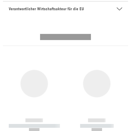
Verantwortlicher Wirtschaftsakteur für die EU
---------- --------------
------------
------------
----------- ----------- -----------
----------- -----------
--,-- €
--,-- €