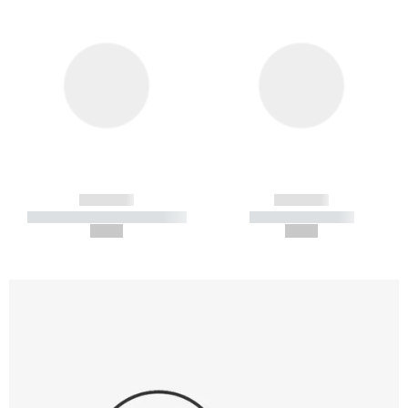
------------
------------
----------- ----------- -----------
----------- -----------
--,-- €
--,-- €