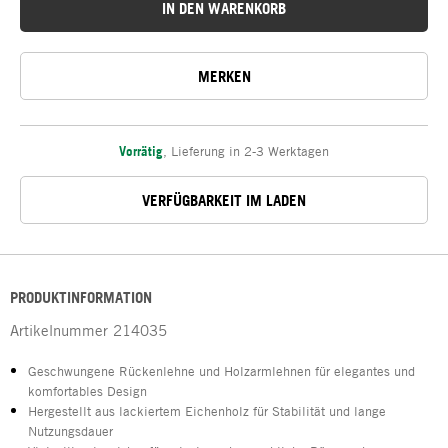
IN DEN WARENKORB
MERKEN
Vorrätig
,
Lieferung in 2-3 Werktagen
VERFÜGBARKEIT IM LADEN
PRODUKTINFORMATION
Artikelnummer
214035
Geschwungene Rückenlehne und Holzarmlehnen für elegantes und
komfortables Design
Hergestellt aus lackiertem Eichenholz für Stabilität und lange
Nutzungsdauer