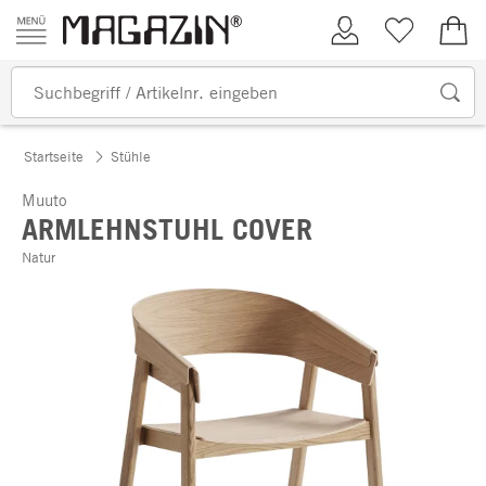
Zum Inhalt springen
Kundenkonto
Merkliste
0,00
Startseite
Stühle
Muuto
ARMLEHNSTUHL COVER
Natur