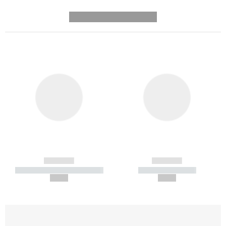
---------- --------------
------------
------------
----------- ----------- -----------
----------- -----------
--,-- €
--,-- €