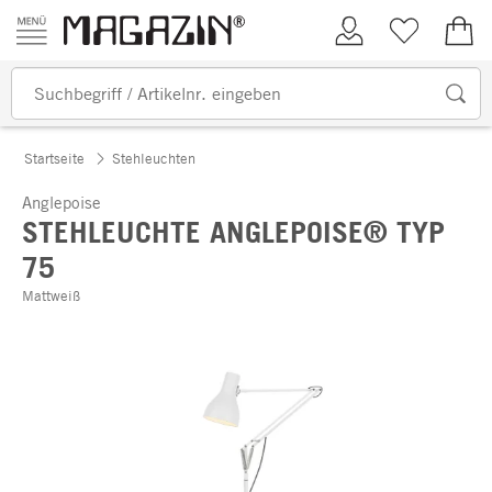
Zum Inhalt springen
Kundenkonto
Merkliste
0,00
Startseite
Stehleuchten
Anglepoise
STEHLEUCHTE ANGLEPOISE® TYP
75
Mattweiß