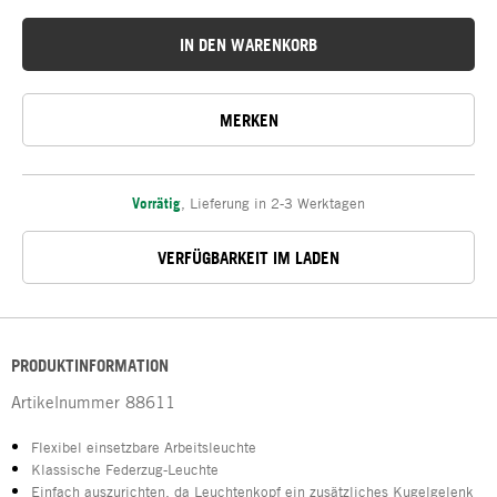
IN DEN WARENKORB
MERKEN
Vorrätig
,
Lieferung in 2-3 Werktagen
VERFÜGBARKEIT IM LADEN
PRODUKTINFORMATION
Artikelnummer
88611
Flexibel einsetzbare Arbeitsleuchte
Klassische Federzug-Leuchte
Einfach auszurichten, da Leuchtenkopf ein zusätzliches Kugelgelenk