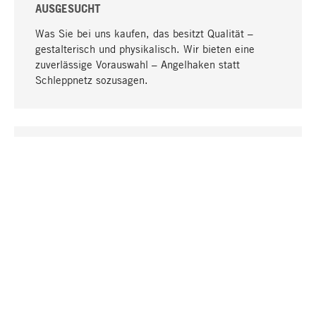
AUSGESUCHT
Was Sie bei uns kaufen, das besitzt Qualität –
gestalterisch und physikalisch. Wir bieten eine
zuverlässige Vorauswahl – Angelhaken statt
Schleppnetz sozusagen.
Nach oben
EINZIGARTIG
Viele Produkte in unserem Sortiment finden Sie nur
bei uns, darunter die M-Produkte – von MAGAZIN in
Zusammenarbeit mit Designern entwickelt und
selbst produziert.
GREIFBAR