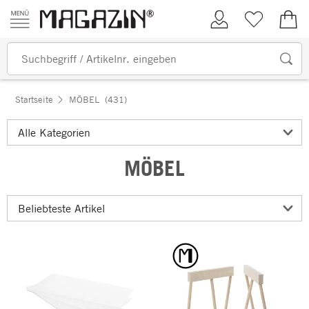
Zum Inhalt springen
Kundenkonto
Merkliste
0,00
Startseite
MÖBEL
(431)
MÖBEL