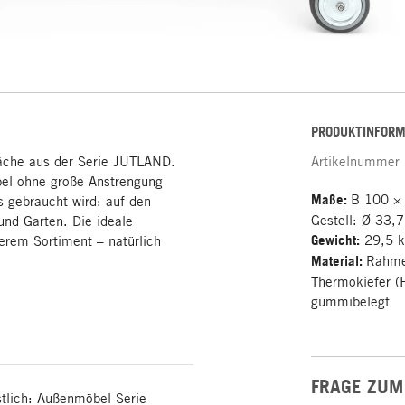
PRODUKTINFORM
läche aus der Serie JÜTLAND.
Artikelnummer
öbel ohne große Anstrengung
Maße:
B 100 ×
s gebraucht wird: auf den
Gestell: Ø 33
und Garten. Die ideale
Gewicht:
29,5 
erem Sortiment – natürlich
Material:
Rahmen
Thermokiefer (H
gummibelegt
FRAGE ZUM
tlich: Außenmöbel-Serie