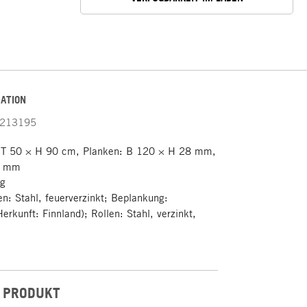
ATION
213195
 T 50 × H 90 cm, Planken: B 120 × H 28 mm,
,7 mm
kg
: Stahl, feuerverzinkt; Beplankung:
erkunft: Finnland); Rollen: Stahl, verzinkt,
 PRODUKT