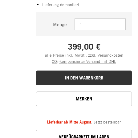
Lieferung demontiert
Menge
399,00 €
alle Preise inkl. MwSt., zzgl.
Versandkosten
CO₂-kompensierter Versand mit DHL
IN DEN WARENKORB
MERKEN
Lieferbar ab Mitte August
,
Jetzt bestellbar
VERFÜGBARKEIT IM LADEN