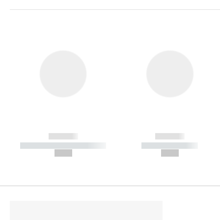
------------
------------
----------- ----------- -----------
----------- -----------
--,-- €
--,-- €