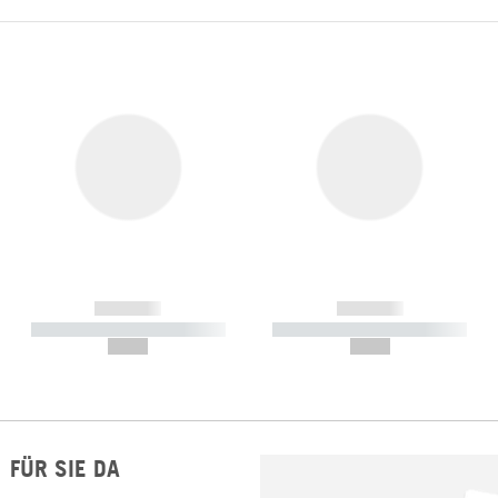
------------
------------
----------- ----------- -----------
----------- ----------- -----------
--,-- €
--,-- €
FÜR SIE DA