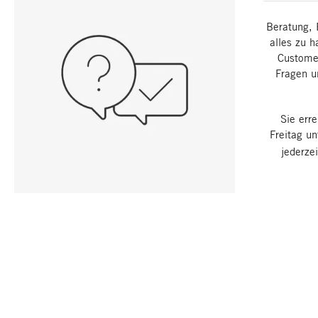
Beratung, 
alles zu h
Customer
Fragen u
Sie err
Freitag u
jederze