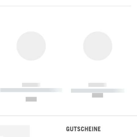
------------
------------
----------- ----------- ----------- ----
----------- ----------- -----------
-------
--,-- €
--,-- €
GUTSCHEINE