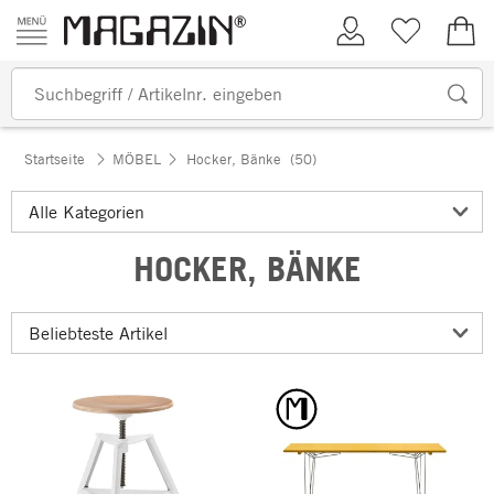
Zum Inhalt springen
Kundenkonto
Merkliste
0,00
Startseite
MÖBEL
Hocker, Bänke
(50)
HOCKER, BÄNKE