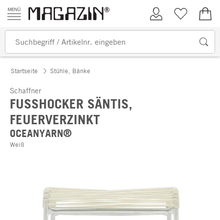
Zum Inhalt springen
Kundenkonto
Merkliste
0,00
Startseite
Stühle, Bänke
Schaffner
FUSSHOCKER SÄNTIS, F
EUERVERZINKT
OCEANYARN®
Weiß