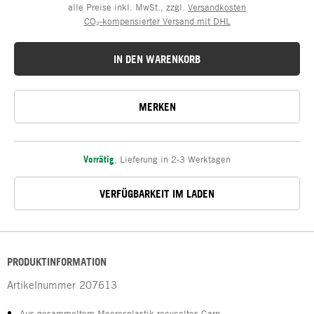
alle Preise inkl. MwSt., zzgl.
Versandkosten
CO₂-kompensierter Versand mit DHL
IN DEN WARENKORB
MERKEN
Vorrätig
,
Lieferung in 2-3 Werktagen
VERFÜGBARKEIT IM LADEN
PRODUKTINFORMATION
Artikelnummer
207613
Aus gesammeltem Meeresplastik recyceltes Garn