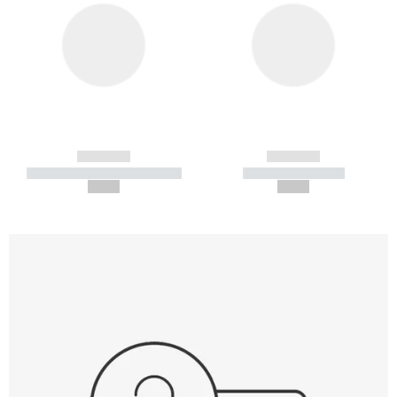
------------
------------
----------- ----------- -----------
----------- -----------
--,-- €
--,-- €